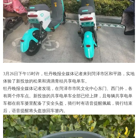
3月26日下午15时许，牡丹晚报全媒体记者来到菏泽市区和平路，实地
体验了新投放的松果和滴滴青桔共享电单车。
牡丹晚报全媒体记者发现，在菏泽市市民文化中心东门、西门外，各
有两个停车点。新投放的共享电单车全部已经上牌，且每辆共享电单
车都在前车篓里配备了安全头盔，骑行时有语音提醒佩戴，骑行结束
后，语音提醒将头盔放回车篓内。